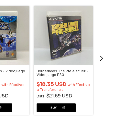
s - Videojuego
Borderlands The Pre-Secuel! -
Sports Champio
Videojuego PS3
Videojuego PS3
D
$18.35 USD
with
Efectivo
with
Efectivo
$11.01 US
o Transferencia
o Transferencia
 USD
$21.59 USD
Lista:
$12.95
Lista: