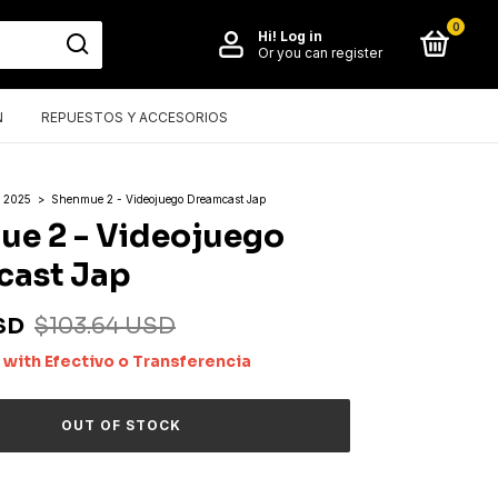
0
Hi!
Log in
Or you can register
N
REPUESTOS Y ACCESORIOS
 2025
>
Shenmue 2 - Videojuego Dreamcast Jap
e 2 - Videojuego
cast Jap
SD
$103.64 USD
D
with
Efectivo o Transferencia