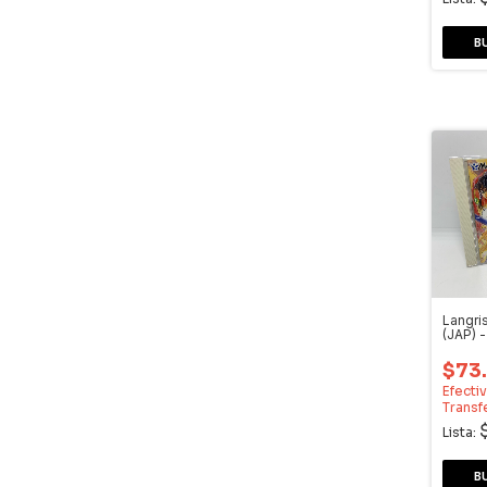
Langri
(JAP) 
Dream
$73
Efecti
Transf
Lista: