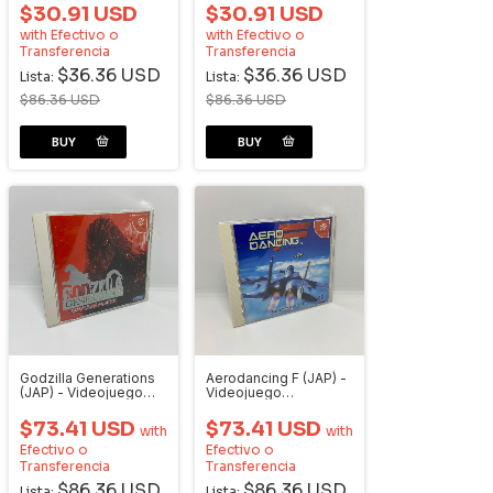
$30.91 USD
$30.91 USD
with
Efectivo o
with
Efectivo o
Transferencia
Transferencia
$36.36 USD
$36.36 USD
Lista:
Lista:
$86.36 USD
$86.36 USD
Godzilla Generations
Aerodancing F (JAP) -
(JAP) - Videojuego
Videojuego
Dreamcast
Dreamcast
$73.41 USD
$73.41 USD
with
with
Efectivo o
Efectivo o
Transferencia
Transferencia
$86.36 USD
$86.36 USD
Lista:
Lista: