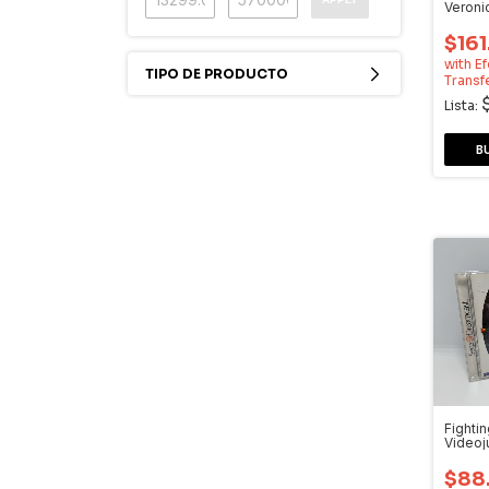
Veroni
Dream
$16
with
Ef
TIPO DE PRODUCTO
Transf
Lista:
Fightin
Video
Dream
$88