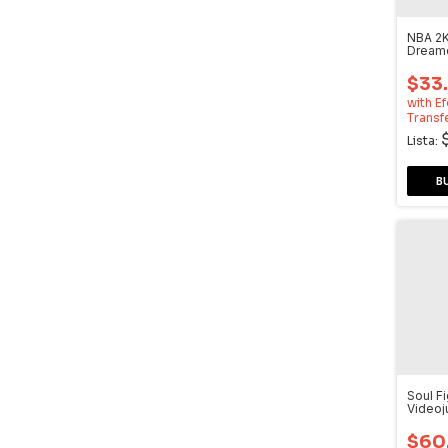
NBA 2K
Dream
$33
with
Ef
Transf
Lista:
Soul Fi
Video
Dream
$60