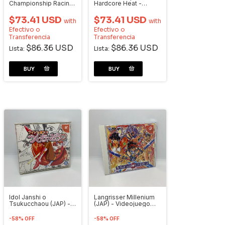
Championship Racing
Hardcore Heat -
- Videojuego
Videojuego
Dreamcast
Dreamcast
$73.41 USD
$73.41 USD
with
with
Efectivo o
Efectivo o
Transferencia
Transferencia
$86.36 USD
$86.36 USD
Lista:
Lista:
Idol Janshi o
Langrisser Millenium
Tsukucchaou (JAP) -
(JAP) - Videojuego
Videojuego
Dreamcast
Dreamcast
-
58
%
OFF
-
58
%
OFF