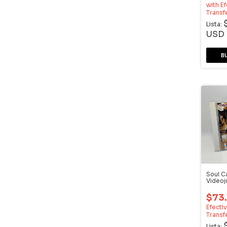
with
Ef
Transf
Lista:
USD
Soul Ca
Video
Dream
$73
Efecti
Transf
Lista: