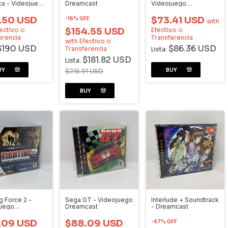
ca - Videojuego
Dreamcast
Videojuego
cast
Dreamcast Jap
1.50 USD
$73.41 USD
-
16
%
OFF
with
ectivo o
$154.55 USD
Efectivo o
erencia
Transferencia
with
Efectivo o
$190 USD
$86.36 USD
Transferencia
Lista:
$181.82 USD
Lista:
$215.91 USD
g Force 2 -
Sega GT - Videojuego
Interlude + Soundtrack
juego
Dreamcast
- Dreamcast
cast
.09 USD
$88.09 USD
-
47
%
OFF