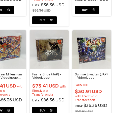
$36.36 USD
Lista:
$86.36 USD
sser Millennium
Frame Gride (JAP) -
Sunrise Eiyuutan (JAP)
- Videojuego
Videojuego
- Videojuego
cast
Dreamcast
Dreamcast
.41 USD
$73.41 USD
-
40
%
OFF
with
with
vo o
Efectivo o
$30.91 USD
erencia
Transferencia
with
Efectivo o
$86.36 USD
$86.36 USD
Transferencia
Lista:
$36.36 USD
Lista:
$60.45 USD