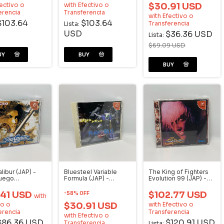
ectivo o
with
Efectivo o
$30.91 USD
erencia
Transferencia
with
Efectivo o
$103.64
$103.64
Transferencia
Lista:
USD
$36.36 USD
Lista:
$69.09 USD
libur (JAP) -
Bluesteel Variable
The King of Fighters
juego
Formula (JAP) -
Evolution 99 (JAP) -
cast
Videojuego
Videojuego
Dreamcast
Dreamcast
.41 USD
$102.77 USD
-
58
%
OFF
with
vo o
$30.91 USD
with
Efectivo o
erencia
Transferencia
with
Efectivo o
$86.36 USD
$120.91 USD
Transferencia
Lista: