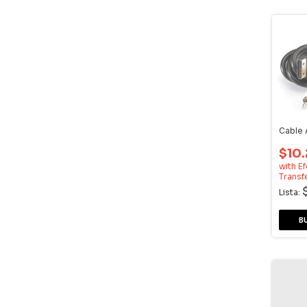
Cable 
$10
with
Ef
Transf
Lista: