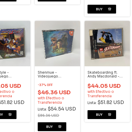
tyle -
Shenmue -
Skateboarding ft.
juego
Videojuego
Andy Macdonald -
cast
Dreamcast Jap
Videojuego
Dreamcast
.05 USD
$44.05 USD
-
37
%
OFF
ectivo o
$46.36 USD
with
Efectivo o
erencia
Transferencia
with
Efectivo o
$51.82 USD
$51.82 USD
Transferencia
Lista:
$54.54 USD
Lista:
$86.36 USD