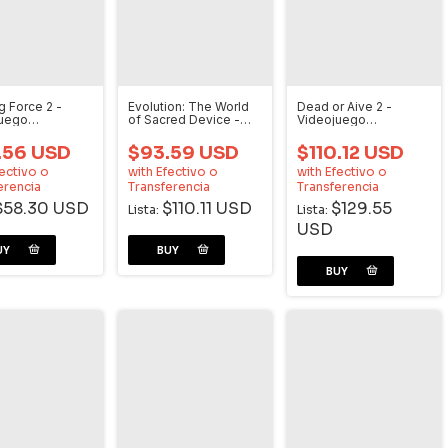
g Force 2 -
Evolution: The World
Dead or Aive 2 -
juego
of Sacred Device -
Videojuego
cast
Videojuego
Dreamcast
Dreamcast
.56 USD
$93.59 USD
$110.12 USD
ectivo o
with
Efectivo o
with
Efectivo o
erencia
Transferencia
Transferencia
$58.30 USD
$110.11 USD
$129.55
Lista:
Lista:
USD