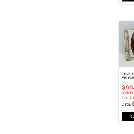
Trick S
Video
Dream
$44
with
Ef
Transf
Lista: