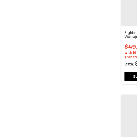
Fightin
Video
Dream
$49
with
Ef
Transf
Lista: