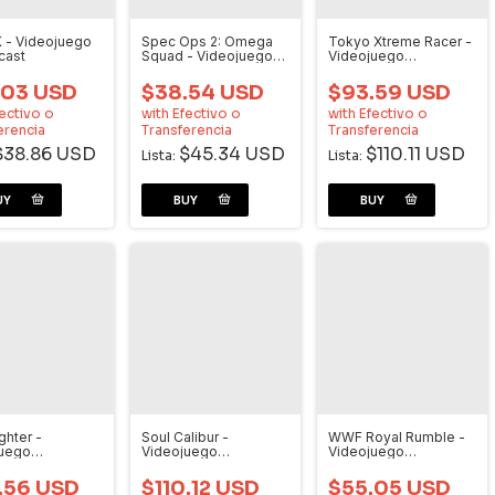
 - Videojuego
Spec Ops 2: Omega
Tokyo Xtreme Racer -
cast
Squad - Videojuego
Videojuego
Dreamcast
Dreamcast
.03 USD
$38.54 USD
$93.59 USD
ectivo o
with
Efectivo o
with
Efectivo o
erencia
Transferencia
Transferencia
$38.86 USD
$45.34 USD
$110.11 USD
Lista:
Lista:
ghter -
Soul Calibur -
WWF Royal Rumble -
juego
Videojuego
Videojuego
cast
Dreamcast
Dreamcast
.56 USD
$110.12 USD
$55.05 USD