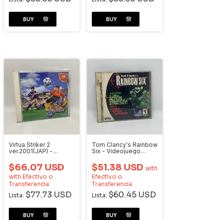
Virtua Striker 2
Tom Clancy's Rainbow
ver.2001(JAP) -
Six - Videojuego
Videojuego
Dreamcast
Dreamcast
$66.07 USD
$51.38 USD
with
with
Efectivo o
Efectivo o
Transferencia
Transferencia
$77.73 USD
$60.45 USD
Lista:
Lista: