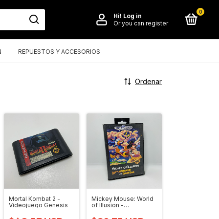
0
Hi!
Log in
Or you can register
N
REPUESTOS Y ACCESORIOS
Ordenar
Mortal Kombat 2 -
Mickey Mouse: World
Videojuego Genesis
of Illusion -
Videojuego Genesis