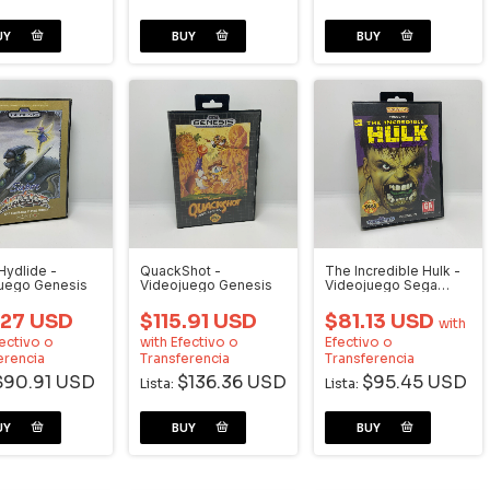
Hydlide -
QuackShot -
The Incredible Hulk -
uego Genesis
Videojuego Genesis
Videojuego Sega
Genesis
.27 USD
$115.91 USD
$81.13 USD
with
ectivo o
with
Efectivo o
Efectivo o
erencia
Transferencia
Transferencia
$90.91 USD
$136.36 USD
$95.45 USD
Lista:
Lista: