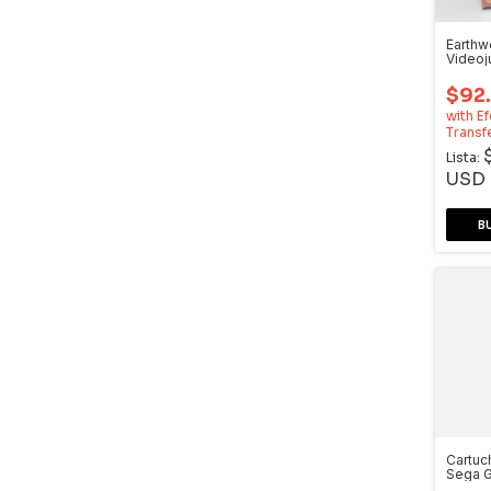
Earthw
Video
Genes
$92
with
Ef
Transf
Lista:
USD
Cartuc
Sega G
Drive