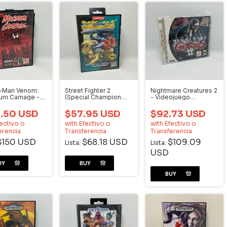
r-Man Venom:
Street Fighter 2
Nightmare Creatures 2
um Carnage -
(Special Champion
- Videojuego
juego Sega
Edition) - Videojuego
Dreamcast
is
Sega Genesis
7.50 USD
$57.95 USD
$92.73 USD
ectivo o
with
Efectivo o
with
Efectivo o
erencia
Transferencia
Transferencia
$150 USD
$68.18 USD
$109.09
Lista:
Lista:
USD