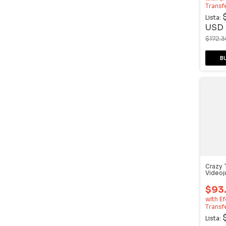
Transf
Lista:
USD
$172.
Crazy 
Video
Dream
$93
with
Ef
Transf
Lista: