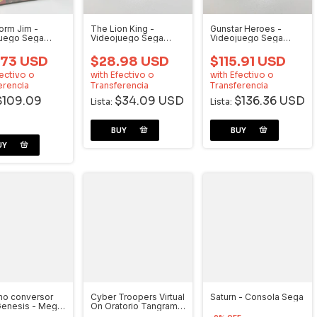
orm Jim -
The Lion King -
Gunstar Heroes -
juego Sega
Videojuego Sega
Videojuego Sega
is
Genesis
Genesis
.73 USD
$28.98 USD
$115.91 USD
ectivo o
with
Efectivo o
with
Efectivo o
erencia
Transferencia
Transferencia
$109.09
$34.09 USD
$136.36 USD
Lista:
Lista:
ho conversor
Cyber Troopers Virtual
Saturn - Consola Sega
enesis - Mega
On Oratorio Tangram
(JAP) - Videojuego