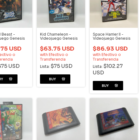
d Beast -
Kid Chameleon -
Space Harrier II -
uego Genesis
Videojuego Genesis
Videojuego Genesis
.75 USD
$63.75 USD
$86.93 USD
ectivo o
with
Efectivo o
with
Efectivo o
erencia
Transferencia
Transferencia
$75 USD
$75 USD
$102.27
Lista:
Lista:
USD