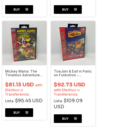
Mickey Mania: The
ToeJam & Earl in Panic
Timeless Adventures
on Funkotron -
of Mickey Mouse -
Videojuego Genesis
Videojuego Sega
$81.13 USD
$92.73 USD
with
Genesis
Efectivo o
with
Efectivo o
Transferencia
Transferencia
$95.45 USD
$109.09
Lista:
Lista:
USD