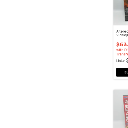
Altere
Videoj
$63
with
Ef
Transf
Lista: