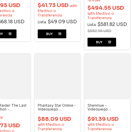
-
0
%
OFF
Dreamcast
.95 USD
$41.73 USD
with
$494.55 USD
ectivo o
Efectivo o
with
Efectivo o
erencia
Transferencia
Transferencia
$68.18 USD
$49.09 USD
Lista:
$581.82 USD
Lista:
$582.95 USD
aider The Last
Phantasy Star Online -
Shenmue -
tion -
Videojuego
Videojuego
juego
Dreamcast
Dreamcast
cast
$88.09 USD
$91.39 USD
FF
.73 USD
with
Efectivo o
with
Efectivo o
Transferencia
Transferencia
ectivo o