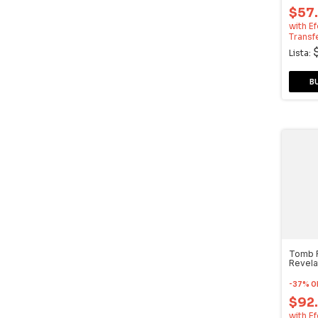
$57
with
Ef
Transf
Lista:
Tomb R
Revela
Video
Dream
-
37
%
O
$92
with
Ef