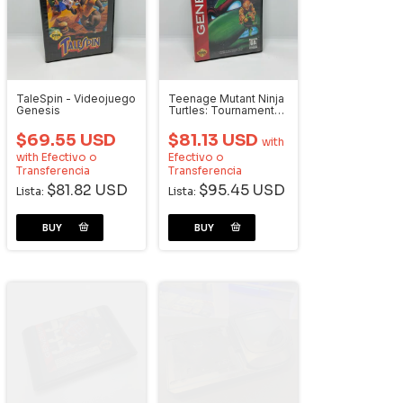
TaleSpin - Videojuego
Teenage Mutant Ninja
Genesis
Turtles: Tournament
Fighters - Videojuego
Sega Genesis
$69.55 USD
$81.13 USD
with
with
Efectivo o
Efectivo o
Transferencia
Transferencia
$81.82 USD
$95.45 USD
Lista:
Lista: