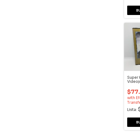
Super 
Videoj
$77
with
Ef
Transf
Lista: