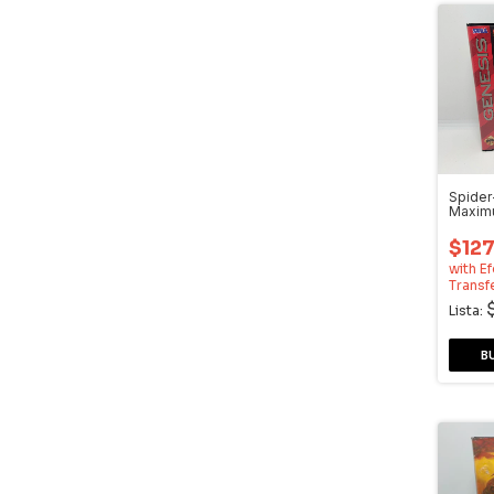
Spide
Maxim
Video
Genes
$12
with
Ef
Transf
Lista: