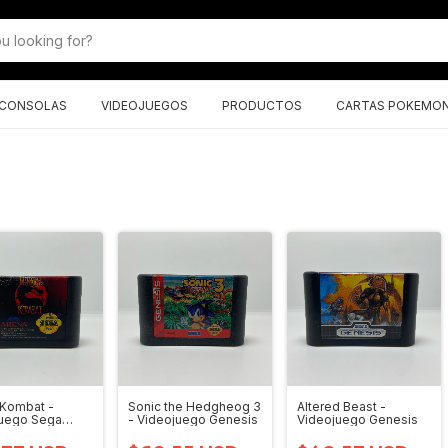
CONSOLAS
VIDEOJUEGOS
PRODUCTOS
CARTAS POKEMO
 Kombat -
Sonic the Hedgheog 3
Altered Beast -
juego Sega
- Videojuego Genesis
Videojuego Genesis
is