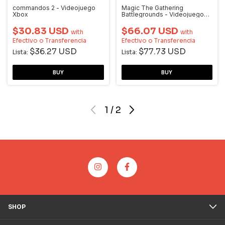
commandos 2 - Videojuego
Magic The Gathering
Xbox
Battlegrounds - Videojuego
Xbox
$30.83 USD
$66.07 USD
with
with
Efectivo o Transferencia
Efectivo o Transferencia
$36.27 USD
$77.73 USD
Lista:
Lista:
1
/
2
SHOP