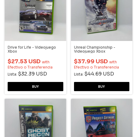
Drive for Life - Videojuego
Unreal Championship -
Xbox
Videojuego Xbox
$27.53 USD
$37.99 USD
with
with
Efectivo o Transferencia
Efectivo o Transferencia
$32.39 USD
$44.69 USD
Lista:
Lista: