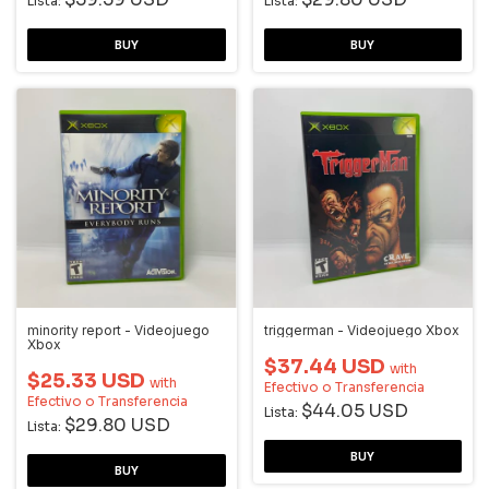
Lista:
Lista:
minority report - Videojuego
triggerman - Videojuego Xbox
Xbox
$37.44 USD
with
$25.33 USD
with
Efectivo o Transferencia
Efectivo o Transferencia
$44.05 USD
Lista:
$29.80 USD
Lista: