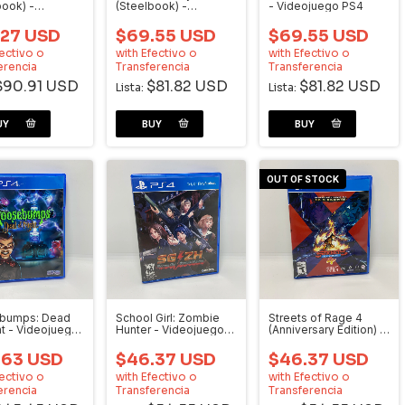
book) -
(Steelbook) -
- Videojuego PS4
juego PS4
Videojuego PS5
.27 USD
$69.55 USD
$69.55 USD
ectivo o
with
Efectivo o
with
Efectivo o
erencia
Transferencia
Transferencia
$90.91 USD
$81.82 USD
$81.82 USD
Lista:
Lista:
OUT OF STOCK
bumps: Dead
School Girl: Zombie
Streets of Rage 4
ht - Videojuego
Hunter - Videojuego
(Anniversary Edition) -
PS4
Videojuego PS4
.63 USD
$46.37 USD
$46.37 USD
ectivo o
with
Efectivo o
with
Efectivo o
erencia
Transferencia
Transferencia