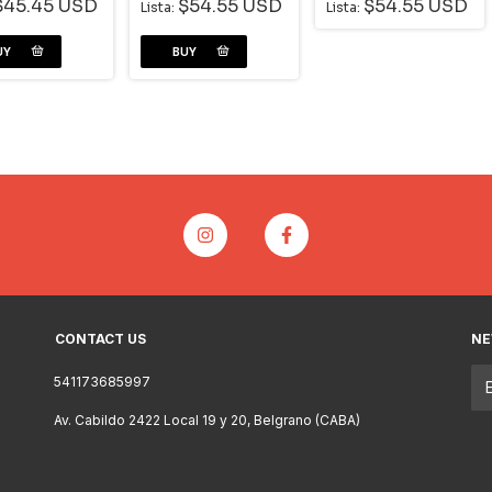
$45.45 USD
$54.55 USD
$54.55 USD
Lista:
Lista:
CONTACT US
NE
541173685997
Av. Cabildo 2422 Local 19 y 20, Belgrano (CABA)