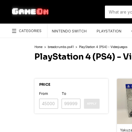
CATEGORIES
NINTENDO SWITCH
PLAYSTATION
Home
>
breadcrumbs.ps41
>
PlayStation 4 (PS4) - Videojuegos
PlayStation 4 (PS4) - 
PRICE
From
To
APPLY
Yakuza