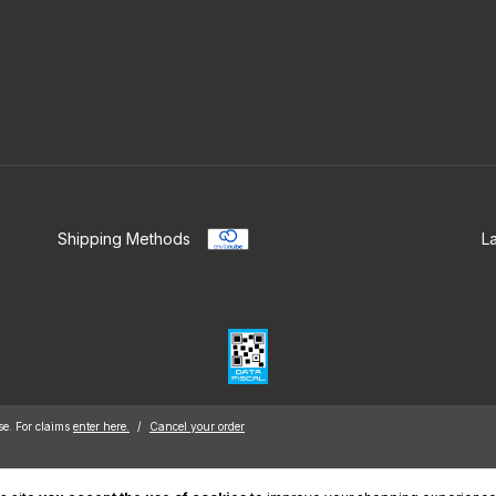
Shipping Methods
L
e. For claims
enter here.
/
Cancel your order