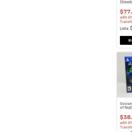
(Steel
Video
$77
with
Ef
Transf
Lista:
Goose
of Nig
PS4
$38
with
Ef
Transf