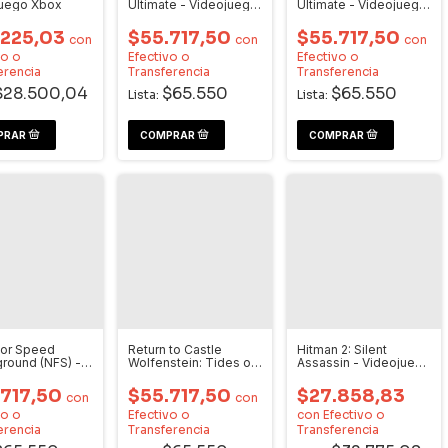
juego Xbox
Ultimate - Videojuego
Ultimate - Videojuego
Xbox
Xbox
.225,03
$55.717,50
$55.717,50
con
con
con
vo o
Efectivo o
Efectivo o
erencia
Transferencia
Transferencia
$28.500,04
$65.550
$65.550
Lista:
Lista:
for Speed
Return to Castle
Hitman 2: Silent
round (NFS) -
Wolfenstein: Tides of
Assassin - Videojuego
juego Xbox
War - Videojuego
Xbox
Xbox
.717,50
$55.717,50
$27.858,83
con
con
vo o
Efectivo o
con
Efectivo o
erencia
Transferencia
Transferencia