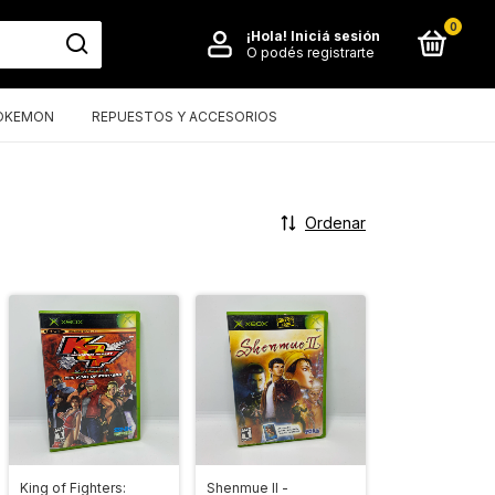
0
¡Hola!
Iniciá sesión
O podés registrarte
OKEMON
REPUESTOS Y ACCESORIOS
Ordenar
King of Fighters:
Shenmue II -