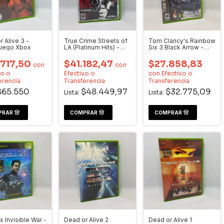
 Alive 3 -
True Crime Streets of
Tom Clancy's Rainbow
juego Xbox
LA (Platinum Hits) -
Six 3 Black Arrow -
Videojuego Xbox
Videojuego Xbox
.717,50
$41.182,47
$27.858,83
con
con
vo o
Efectivo o
con
Efectivo o
erencia
Transferencia
Transferencia
$65.550
$48.449,97
$32.775,09
Lista:
Lista:
 Invisible War -
Dead or Alive 2
Dead or Alive 1