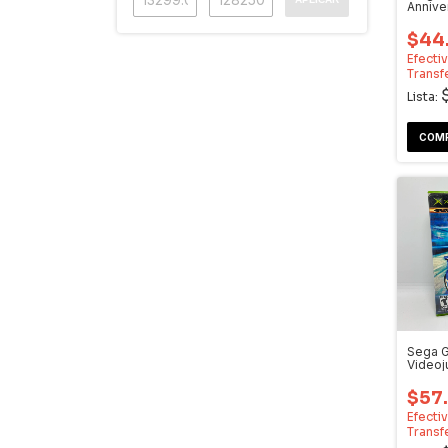
Annive
- Vide
$44
Efecti
Transf
Lista:
Sega G
Video
$57
Efecti
Transf