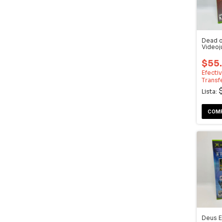
Dead or
Video
$55
Efecti
Transf
Lista:
Deus Ex