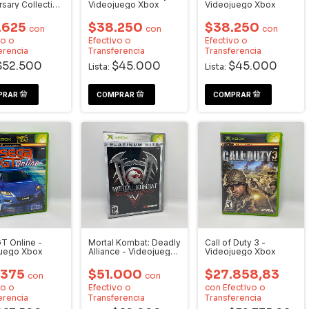
rsary Collection
Videojuego Xbox
Videojuego Xbox
ojuego Xbox
.625
$38.250
$38.250
con
con
con
vo o
Efectivo o
Efectivo o
erencia
Transferencia
Transferencia
$52.500
$45.000
$45.000
Lista:
Lista:
T Online -
Mortal Kombat: Deadly
Call of Duty 3 -
juego Xbox
Alliance - Videojuego
Videojuego Xbox
Xbox
.375
$51.000
$27.858,83
con
con
vo o
Efectivo o
con
Efectivo o
erencia
Transferencia
Transferencia