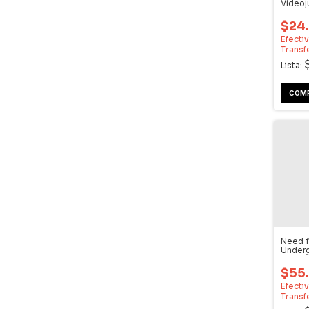
Video
$24
Efecti
Transf
Lista:
Need 
Underg
Video
$55
Efecti
Transf