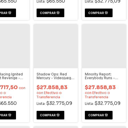
$65.550
$65.550
$32.775,09
Lista:
Lista:
Racing Ignited
Shadow Ops: Red
Minority Report:
t Revenge -
Mercury - Videojuego
Everybody Runs -
juego Xbox
Xbox
Videojuego Xbox
.717,50
$27.858,83
$27.858,83
con
vo o
con
Efectivo o
con
Efectivo o
erencia
Transferencia
Transferencia
$65.550
$32.775,09
$32.775,09
Lista:
Lista: