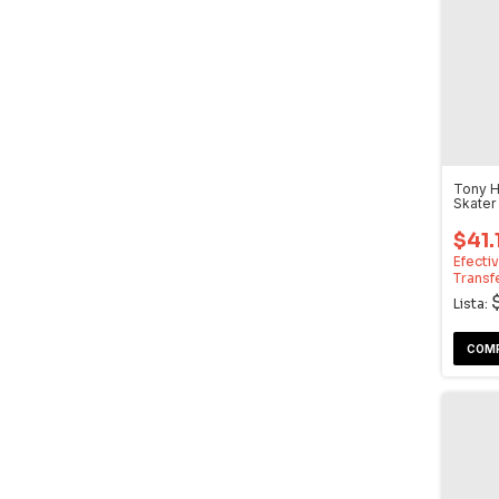
Tony H
Skater
Xbox
$41.
Efecti
Transf
Lista: