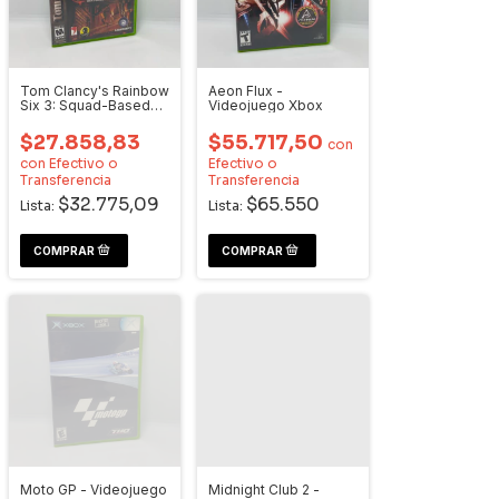
Tom Clancy's Rainbow
Aeon Flux -
Six 3: Squad-Based
Videojuego Xbox
Counter Terror -
Videojuego Xbox
$27.858,83
$55.717,50
con
con
Efectivo o
Efectivo o
Transferencia
Transferencia
$32.775,09
$65.550
Lista:
Lista:
Moto GP - Videojuego
Midnight Club 2 -