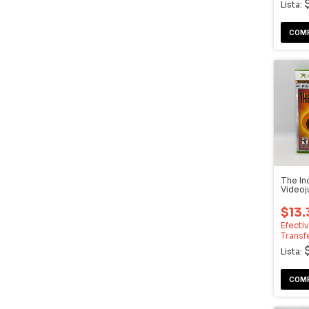
Lista:
The In
Video
$13.
Efecti
Transf
Lista: