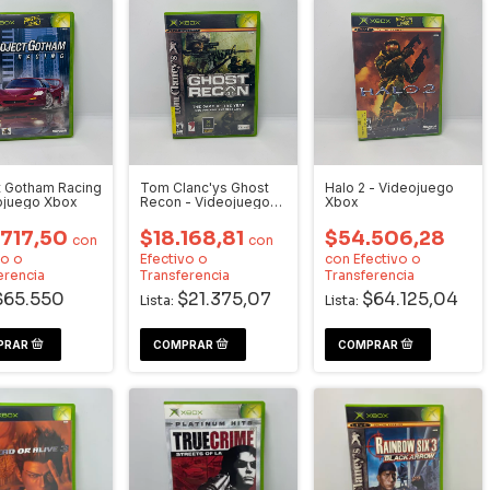
t Gotham Racing
Tom Clanc'ys Ghost
Halo 2 - Videojuego
ojuego Xbox
Recon - Videojuego
Xbox
Xbox
.717,50
$18.168,81
$54.506,28
con
con
vo o
Efectivo o
con
Efectivo o
erencia
Transferencia
Transferencia
$65.550
$21.375,07
$64.125,04
Lista:
Lista: