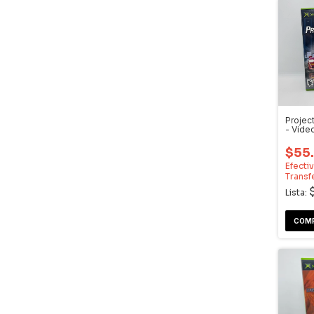
Projec
- Vide
$55
Efecti
Transf
Lista: