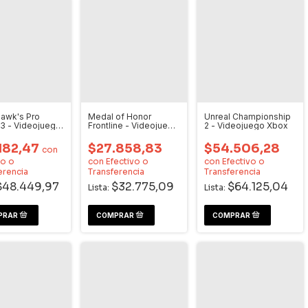
awk's Pro
Medal of Honor
Unreal Championship
 3 - Videojuego
Frontline - Videojuego
2 - Videojuego Xbox
Xbox
182,47
$27.858,83
$54.506,28
con
vo o
con
Efectivo o
con
Efectivo o
erencia
Transferencia
Transferencia
$48.449,97
$32.775,09
$64.125,04
Lista:
Lista: