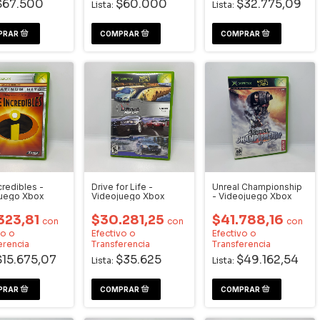
$67.500
$60.000
$32.775,09
Lista:
Lista:
credibles -
Drive for Life -
Unreal Championship
juego Xbox
Videojuego Xbox
- Videojuego Xbox
323,81
$30.281,25
$41.788,16
con
con
con
vo o
Efectivo o
Efectivo o
erencia
Transferencia
Transferencia
$15.675,07
$35.625
$49.162,54
Lista:
Lista: