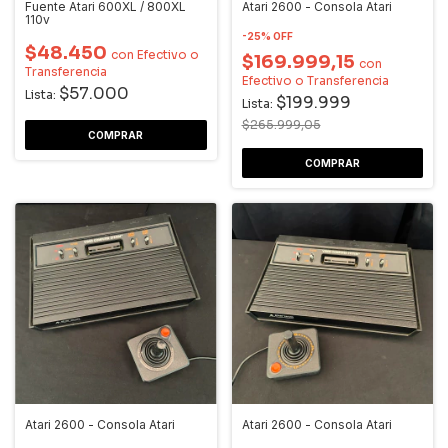
Fuente Atari 600XL / 800XL
Atari 2600 - Consola Atari
110v
-
25
%
OFF
$48.450
con
Efectivo o
$169.999,15
con
Transferencia
Efectivo o Transferencia
$57.000
Lista:
$199.999
Lista:
$265.999,05
Atari 2600 - Consola Atari
Atari 2600 - Consola Atari