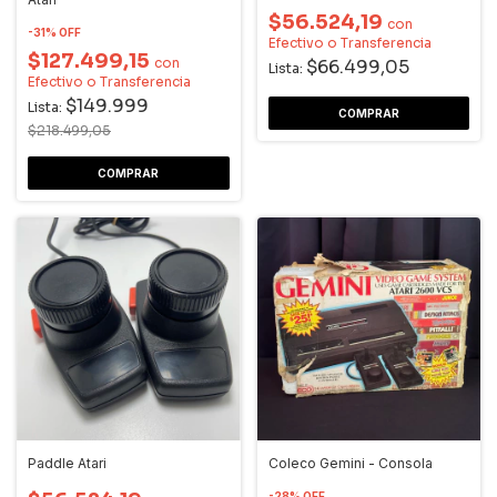
$56.524,19
con
-
31
%
OFF
Efectivo o Transferencia
$127.499,15
con
$66.499,05
Lista:
Efectivo o Transferencia
$149.999
Lista:
$218.499,05
Paddle Atari
Coleco Gemini - Consola
-
28
%
OFF