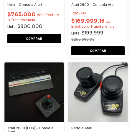
Lynx - Consola Atari
Atari 2600 - Consola Atari
$765.000
-
25
%
OFF
con
Efectivo
o Transferencia
$169.999,15
con
$900.000
Efectivo o Transferencia
Lista:
$199.999
Lista:
$265.999,05
Atari 2600 (EUR) - Consola
Paddle Atari
Atari