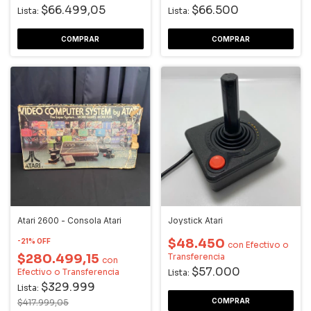
$66.499,05
$66.500
Lista:
Lista:
Atari 2600 - Consola Atari
Joystick Atari
$48.450
-
21
%
OFF
con
Efectivo o
$280.499,15
Transferencia
con
$57.000
Efectivo o Transferencia
Lista:
$329.999
Lista:
$417.999,05