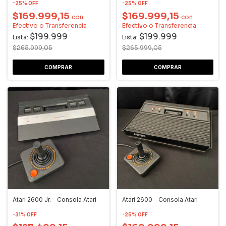
-
25
%
OFF
-
25
%
OFF
$169.999,15
$169.999,15
con
con
Efectivo o Transferencia
Efectivo o Transferencia
$199.999
$199.999
Lista:
Lista:
$265.999,05
$265.999,05
Atari 2600 Jr. - Consola Atari
Atari 2600 - Consola Atari
-
31
%
OFF
-
25
%
OFF