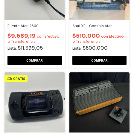
Fuente Atari 2600
Atari XE - Consola Atari
$9.689,19
$510.000
con
Efectivo
con
Efectivo
o Transferencia
o Transferencia
$11.399,05
$600.000
Lista:
Lista:
GRATIS