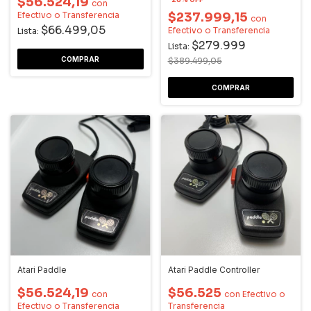
$56.524,19
con
Efectivo o Transferencia
$237.999,15
con
$66.499,05
Efectivo o Transferencia
Lista:
$279.999
Lista:
$389.499,05
Atari Paddle
Atari Paddle Controller
$56.524,19
$56.525
con
con
Efectivo o
Efectivo o Transferencia
Transferencia