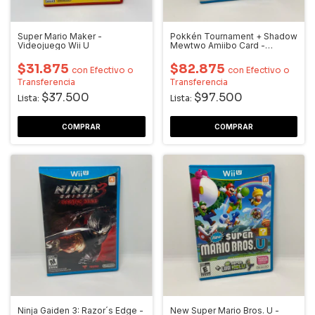
Super Mario Maker -
Pokkén Tournament + Shadow
Videojuego Wii U
Mewtwo Amiibo Card -
Videojuego Wii U
$31.875
$82.875
con
Efectivo o
con
Efectivo o
Transferencia
Transferencia
$37.500
$97.500
Lista:
Lista:
Ninja Gaiden 3: Razor´s Edge -
New Super Mario Bros. U -