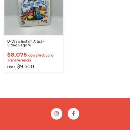
U-Draw Instant Artist -
Videojuego WII
$8.075
con
Efectivo o
Transferencia
$9.500
Lista: