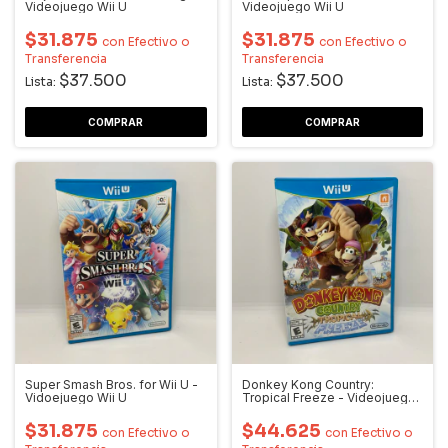
Videojuego Wii U
Videojuego Wii U
$31.875
$31.875
con
Efectivo o
con
Efectivo o
Transferencia
Transferencia
$37.500
$37.500
Lista:
Lista:
Super Smash Bros. for Wii U -
Donkey Kong Country:
Vidoejuego Wii U
Tropical Freeze - Videojuego
Wii U
$31.875
$44.625
con
Efectivo o
con
Efectivo o