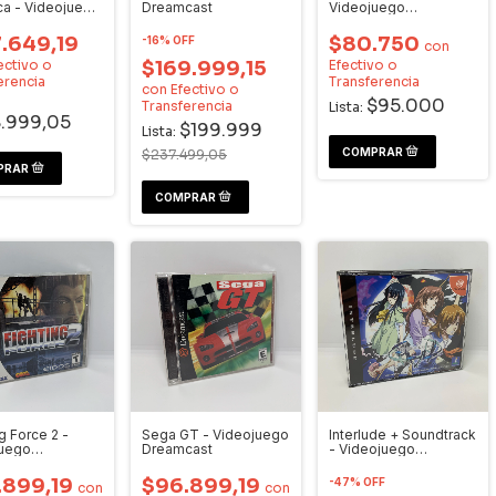
ca - Videojuego
Dreamcast
Videojuego
cast
Dreamcast
.649,19
$80.750
-
16
%
OFF
con
ectivo o
$169.999,15
Efectivo o
erencia
Transferencia
con
Efectivo o
$95.000
Transferencia
Lista:
.999,05
$199.999
Lista:
$237.499,05
g Force 2 -
Sega GT - Videojuego
Interlude + Soundtrack
juego
Dreamcast
- Videojuego
cast
Dreamcast
.899,19
$96.899,19
-
47
%
OFF
con
con