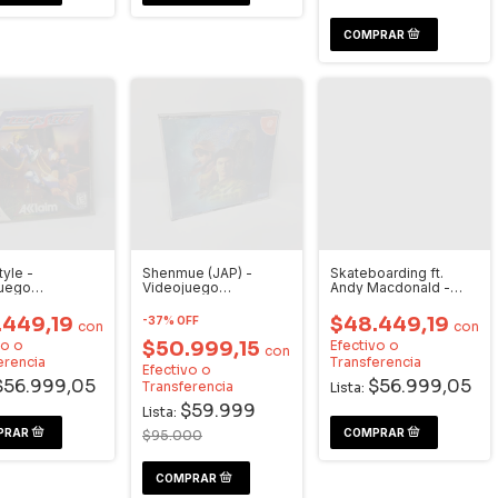
tyle -
Shenmue (JAP) -
Skateboarding ft.
juego
Videojuego
Andy Macdonald -
cast
Dreamcast
Videojuego
Dreamcast
.449,19
$48.449,19
-
37
%
OFF
con
con
vo o
$50.999,15
Efectivo o
con
erencia
Transferencia
Efectivo o
$56.999,05
$56.999,05
Transferencia
Lista:
$59.999
Lista:
$95.000