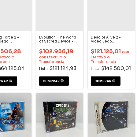
g Force 2 -
Evolution: The World
Dead or Alive 2 -
juego
of Sacred Device -
Videojuego
cast
Videojuego
Dreamcast
Dreamcast
.506,28
$102.956,19
$121.125,01
con
ectivo o
con
Efectivo o
Efectivo o
erencia
Transferencia
Transferencia
$64.125,04
$121.124,93
$142.500,01
Lista:
Lista: