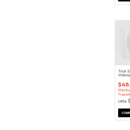
Trick S
Video
Dream
$48
Efecti
Transf
Lista: