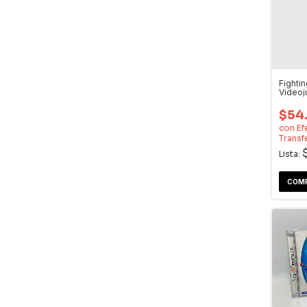
Fightin
Video
Dream
$54
con
Ef
Transf
Lista: