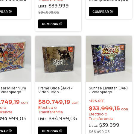
$39.999
Lista:
$94.999,05
sser Millennium
Frame Gride (JAP) -
Sunrise Eiyuutan (JAP)
- Videojuego
Videojuego
- Videojuego
cast
Dreamcast
Dreamcast
.749,19
$80.749,19
-
40
%
OFF
con
con
vo o
Efectivo o
$33.999,15
con
erencia
Transferencia
Efectivo o
$94.999,05
$94.999,05
Transferencia
Lista:
$39.999
Lista:
$66.499,05