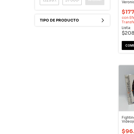
Veroni
Dream
$177
con
Ef
TIPO DE PRODUCTO
Transf
Lista:
$208
Fightin
Video
Dream
$96