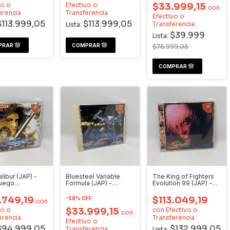
vo o
Efectivo o
$33.999,15
con
erencia
Transferencia
Efectivo o
$113.999,05
$113.999,05
Transferencia
Lista:
$39.999
Lista:
$75.999,05
libur (JAP) -
Bluesteel Variable
The King of Fighters
juego
Formula (JAP) -
Evolution 99 (JAP) -
cast
Videojuego
Videojuego
Dreamcast
Dreamcast
.749,19
$113.049,19
-
58
%
OFF
con
vo o
$33.999,15
con
Efectivo o
con
erencia
Transferencia
Efectivo o
$94.999,05
$132.999,05
Transferencia
Lista: