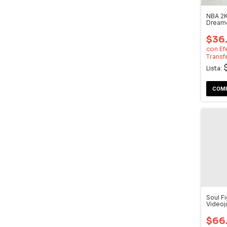
NBA 2K
Dream
$36
con
Ef
Transf
Lista:
Soul Fi
Video
Dream
$66