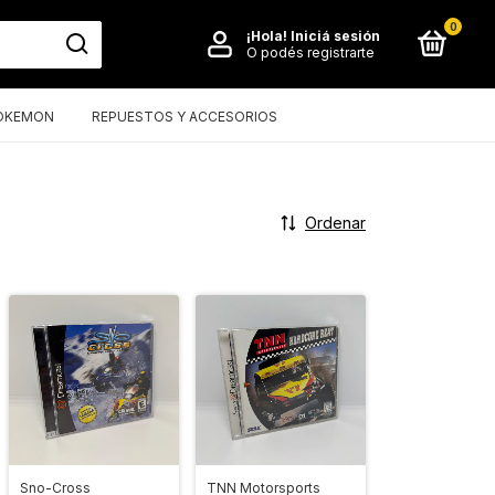
0
¡Hola!
Iniciá sesión
O podés registrarte
OKEMON
REPUESTOS Y ACCESORIOS
Ordenar
Sno-Cross
TNN Motorsports