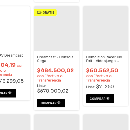
GRATIS
AV Dreamcast
Dreamcast - Consola
Demolition Racer: No
Sega
Exit - Videojuego
304,19
Dreamcast
con
$484.500,02
$60.562,50
vo o
erencia
con
Efectivo o
con
Efectivo o
Transferencia
Transferencia
$13.299,05
Lista:
$71.250
Lista:
$570.000,02