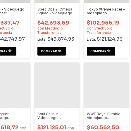
 - Videojuego
Spec Ops 2: Omega
Tokyo Xtreme Racer -
cast
Squad - Videojuego
Videojuego
Dreamcast
Dreamcast
.337,47
$42.393,69
$102.956,19
ectivo o
con
Efectivo o
con
Efectivo o
erencia
Transferencia
Transferencia
$42.749,97
$49.874,93
$121.124,93
Lista:
Lista:
ghter -
Soul Calibur -
WWF Royal Rumble -
juego
Videojuego
Videojuego
cast
Dreamcast
Dreamcast
.618,72
$121.125,01
$60.562,50
con
con