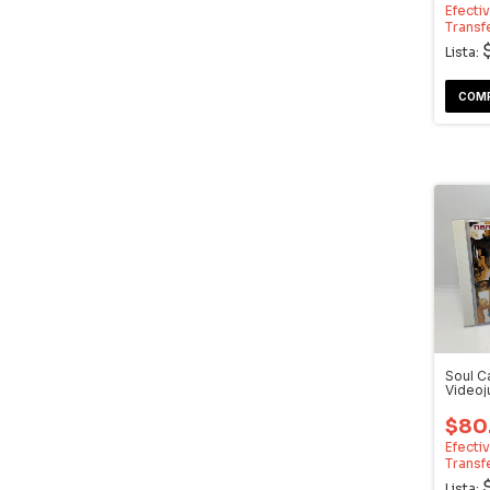
Efecti
Transf
Lista:
Soul Ca
Video
Dream
$80
Efecti
Transf
Lista: