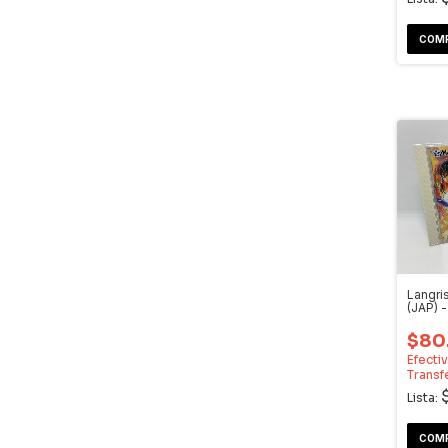
Langri
(JAP) 
Dream
$80
Efecti
Transf
Lista: