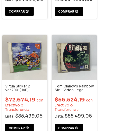
Virtua Striker 2
Tom Clancy's Rainbow
ver.2001(JAP) -
Six - Videojuego
Videojuego
Dreamcast
Dreamcast
$72.674,19
$56.524,19
con
con
Efectivo o
Efectivo o
Transferencia
Transferencia
$85.499,05
$66.499,05
Lista:
Lista: