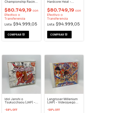
Championship Racing
Hardcore Heat -
- Videojuego
Videojuego
Dreamcast
Dreamcast
$80.749,19
$80.749,19
con
con
Efectivo o
Efectivo o
Transferencia
Transferencia
$94.999,05
$94.999,05
Lista:
Lista:
Idol Janshi o
Langrisser Millenium
Tsukucchaou (JAP) -
(JAP) - Videojuego
Videojuego
Dreamcast
Dreamcast
-
58
%
OFF
-
58
%
OFF