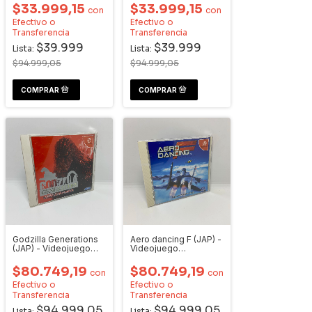
$33.999,15
$33.999,15
con
con
Efectivo o
Efectivo o
Transferencia
Transferencia
$39.999
$39.999
Lista:
Lista:
$94.999,05
$94.999,05
Godzilla Generations
Aero dancing F (JAP) -
(JAP) - Videojuego
Videojuego
Dreamcast
Dreamcast
$80.749,19
$80.749,19
con
con
Efectivo o
Efectivo o
Transferencia
Transferencia
$94.999,05
$94.999,05
Lista:
Lista: