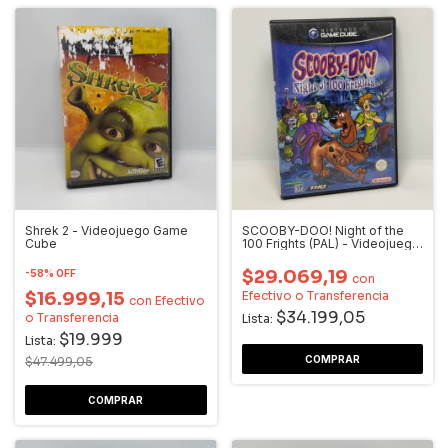
Shrek 2 - Videojuego Game
SCOOBY-DOO! Night of the
Cube
100 Frights (PAL) - Videojuego
Gamecube
$29.069,19
-
58
%
OFF
con
$16.999,15
Efectivo o Transferencia
con
Efectivo
$34.199,05
o Transferencia
Lista:
$19.999
Lista:
$47.499,05