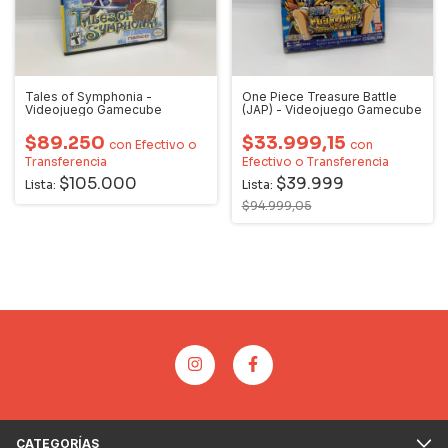
Tales of Symphonia -
One Piece Treasure Battle
Videojuego Gamecube
(JAP) - Videojuego Gamecube
$89.250
$33.999,15
con
Efectivo o
con
Transferencia
Efectivo o Transferencia
$105.000
$39.999
Lista:
Lista:
$94.999,05
CATEGORÍAS