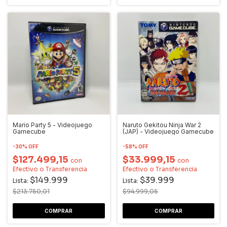
Mario Party 5 - Videojuego
Naruto Gekitou Ninja War 2
Gamecube
(JAP) - Videojuego Gamecube
-
30
%
OFF
-
58
%
OFF
$127.499,15
$33.999,15
con
con
Efectivo o Transferencia
Efectivo o Transferencia
$149.999
$39.999
Lista:
Lista:
$213.750,01
$94.999,05