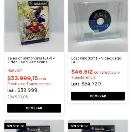
Tales of Symphonia (JAP) -
Lost Kingdoms - Videojuego
Videojuego Gamecube
GC
$46.512
-
58
%
OFF
con
Efectivo o
$33.999,15
Transferencia
con
$54.720
Efectivo o Transferencia
Lista:
$39.999
Lista:
$94.999,05
SIN STOCK
SIN STOCK