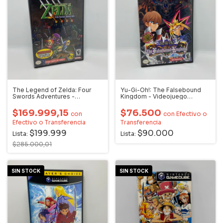
The Legend of Zelda: Four
Yu-Gi-Oh!: The Falsebound
Swords Adventures -
Kingdom - Videojuego
Videojuego Gamecube
Gamecube
$169.999,15
$76.500
con
con
Efectivo o
Efectivo o Transferencia
Transferencia
$199.999
$90.000
Lista:
Lista:
$285.000,01
SIN STOCK
SIN STOCK