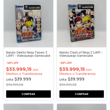
Naruto Gekito Ninja Taisen 3
Naruto Clash of Ninja 2 (JAP) -
(JAP) - Videojuego Gamecube
Videojuego Gamecube
-
58
%
OFF
-
58
%
OFF
$33.999,15
$33.999,15
con
con
Efectivo o Transferencia
Efectivo o Transferencia
$39.999
$39.999
Lista:
Lista:
$94.999,05
$94.999,05