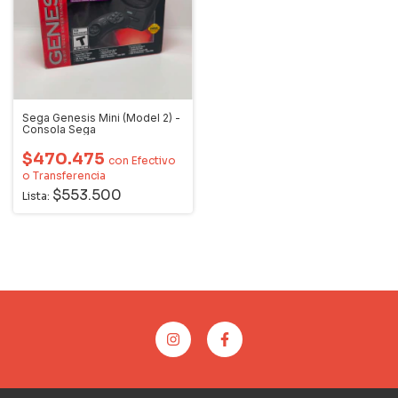
Sega Genesis Mini (Model 2) -
Consola Sega
$470.475
con
Efectivo
o Transferencia
$553.500
Lista: