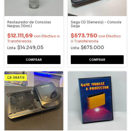
Restaurador de Consolas
Sega CD (Genesis) - Consola
Negras (10ml.)
Sega
$12.111,69
$573.750
con
Efectivo o
con
Efectivo
Transferencia
o Transferencia
$14.249,05
$675.000
Lista:
Lista:
GRATIS