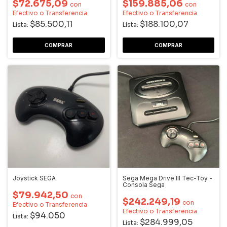
$72.675,09
$159.885,06
con
con
Efectivo o Transferencia
Efectivo o Transferencia
$85.500,11
$188.100,07
Lista:
Lista:
Joystick SEGA
Sega Mega Drive III Tec-Toy -
Consola Sega
$79.942,50
con
$242.249,19
con
Efectivo o Transferencia
Efectivo o Transferencia
$94.050
Lista:
$284.999,05
Lista: