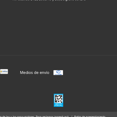
Medios de envío
a de las y los consumidores. Para reclamos
ingresá acá.
/
Botón de arrepentimiento