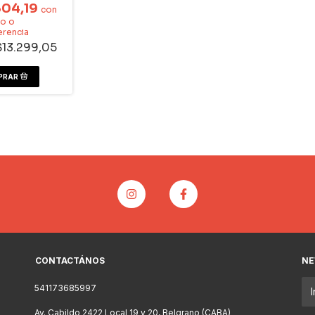
304,19
con
vo o
erencia
$13.299,05
CONTACTÁNOS
NE
541173685997
Av. Cabildo 2422 Local 19 y 20, Belgrano (CABA)