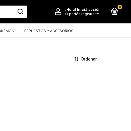
0
¡Hola!
Iniciá sesión
O podés registrarte
OKEMON
REPUESTOS Y ACCESORIOS
Ordenar