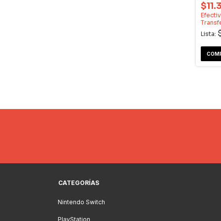
$11.
Efecti
Transf
Lista:
CATEGORÍAS
Nintendo Switch
PlayStation