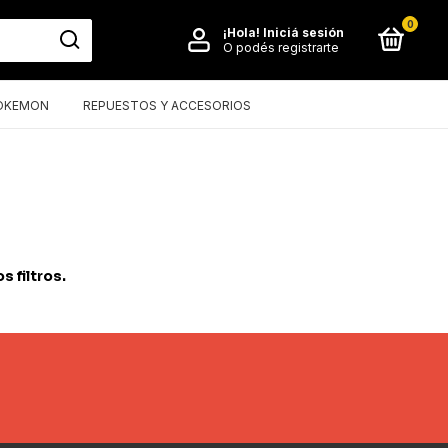
0
¡Hola!
Iniciá sesión
O podés registrarte
OKEMON
REPUESTOS Y ACCESORIOS
 filtros.