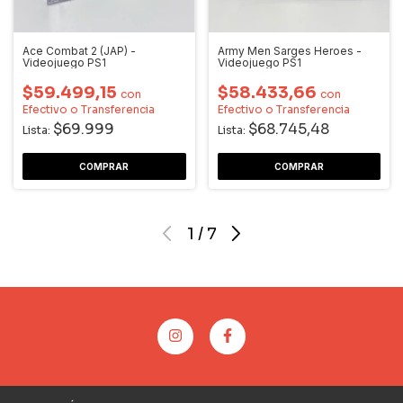
Ace Combat 2 (JAP) -
Army Men Sarges Heroes -
Videojuego PS1
Videojuego PS1
$59.499,15
$58.433,66
con
con
Efectivo o Transferencia
Efectivo o Transferencia
$69.999
$68.745,48
Lista:
Lista:
1
/
7