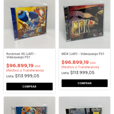
Rockman X5 (JAP) -
MDK (JAP) - Videojuego PS1
Videojuego PS1
$96.899,19
con
$96.899,19
con
Efectivo o Transferencia
Efectivo o Transferencia
$113.999,05
Lista:
$113.999,05
Lista: