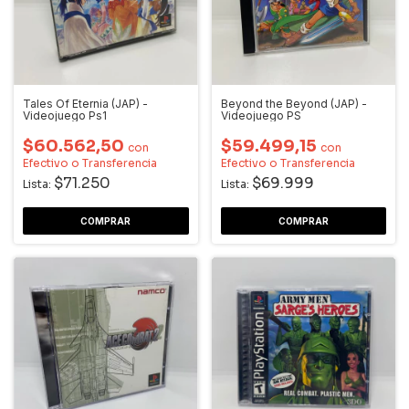
Tales Of Eternia (JAP) -
Beyond the Beyond (JAP) -
Videojuego Ps1
Videojuego PS
$60.562,50
$59.499,15
con
con
Efectivo o Transferencia
Efectivo o Transferencia
$71.250
$69.999
Lista:
Lista: