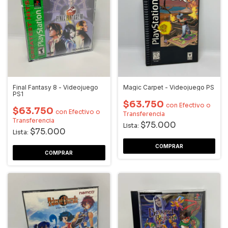
Final Fantasy 8 - Videojuego
Magic Carpet - Videojuego PS
PS1
$63.750
con
Efectivo o
$63.750
con
Efectivo o
Transferencia
Transferencia
$75.000
Lista:
$75.000
Lista: