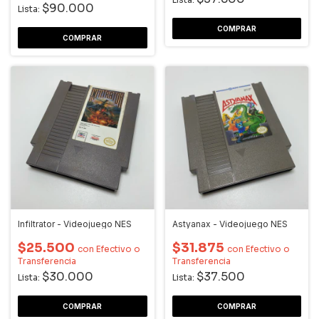
$90.000
Lista:
Infiltrator - Videojuego NES
Astyanax - Videojuego NES
$25.500
$31.875
con
Efectivo o
con
Efectivo o
Transferencia
Transferencia
$30.000
$37.500
Lista:
Lista: