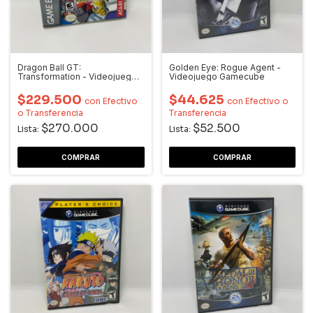
Dragon Ball GT:
Golden Eye: Rogue Agent -
Transformation - Videojuego
Videojuego Gamecube
GBA
$229.500
$44.625
con
Efectivo
con
Efectivo o
o Transferencia
Transferencia
$270.000
$52.500
Lista:
Lista: