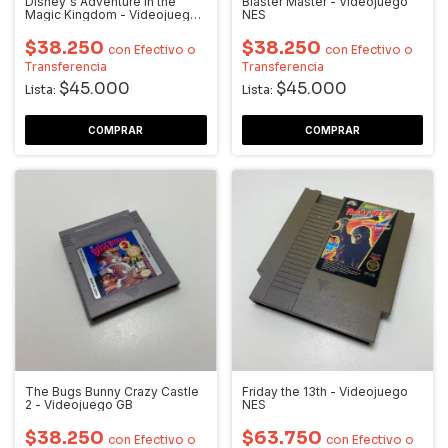
Disney´s Adventure in the
Blaster Master - Videojuego
Magic Kingdom - Videojuego
NES
NES
$38.250
$38.250
con
Efectivo o
con
Efectivo o
Transferencia
Transferencia
$45.000
$45.000
Lista:
Lista:
The Bugs Bunny Crazy Castle
Friday the 13th - Videojuego
2 - Videojuego GB
NES
$38.250
$63.750
con
Efectivo o
con
Efectivo o