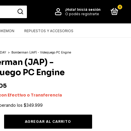
0
¡Hola!
Iniciá sesión
O podés registrarte
OKEMON
REPUESTOS Y ACCESORIOS
IDAY
>
Bomberman (JAP) - Videojuego PC Engine
rman (JAP) -
uego PC Engine
05
con
Efectivo o Transferencia
perando los
$349.999