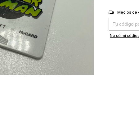
Entregas para el
Medios de 
No sé mi código