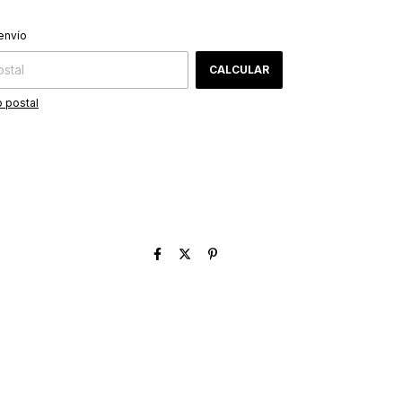
CAMBIAR CP
 CP:
envío
CALCULAR
 postal