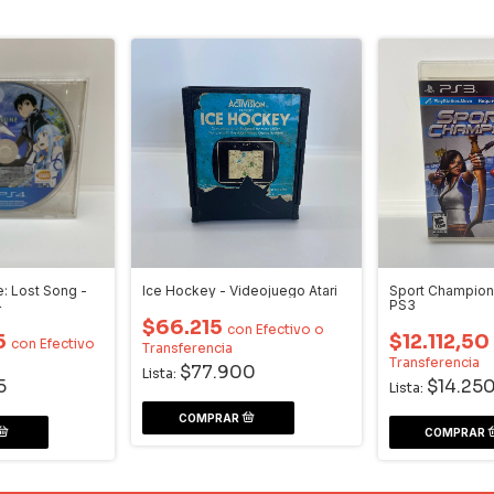
e: Lost Song -
Ice Hockey - Videojuego Atari
Sport Champion
4
PS3
$66.215
con
Efectivo o
5
$12.112,50
con
Efectivo
Transferencia
a
Transferencia
$77.900
Lista:
5
$14.25
Lista: