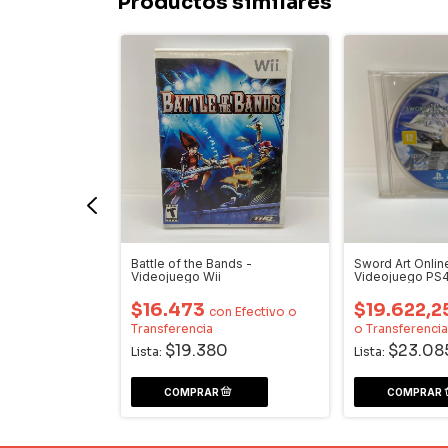
Productos similares
orld Series
Battle of the Bands -
Sword Art Onlin
- Videojuego Wii
Videojuego Wii
Videojuego PS
$16.473
$19.622,2
on
Efectivo o
con
Efectivo o
Transferencia
o Transferenci
0
$19.380
$23.08
Lista:
Lista: