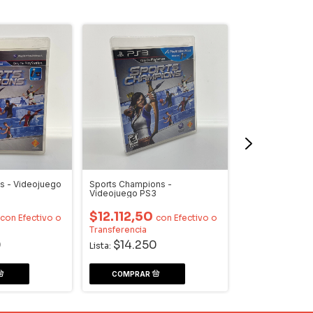
s - Videojuego
Sports Champions -
Sports Champio
Videojuego PS3
Videojuego PS3
$12.112,50
con
Efectivo o
con
Efectivo o
$12.112,50
Transferencia
Transferencia
0
$14.250
Lista:
$14.250
Lista: