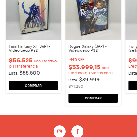
Final Fantasy XII (JAP) -
Rogue Galaxy (JAP) -
Tony
Videojuego Ps2
Videojuego PS2
(sel
$56.525
$9
-
44
%
OFF
con
Efectivo
o Transferencia
$33.999,15
Efec
con
$66.500
Efectivo o Transferencia
Lista:
Lista
$39.999
Lista:
$71.250