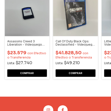
Assassins Creed 3
Call Of Duty Black Ops:
Littl
Liberation - Videojuego
Declassified - Videojuego
Vide
PSV
PSV
$23.579
$41.828,50
$2
con
Efectivo
con
o Transferencia
Efectivo o Transferencia
o Tr
$27.740
$49.210
Lista:
Lista:
Lista