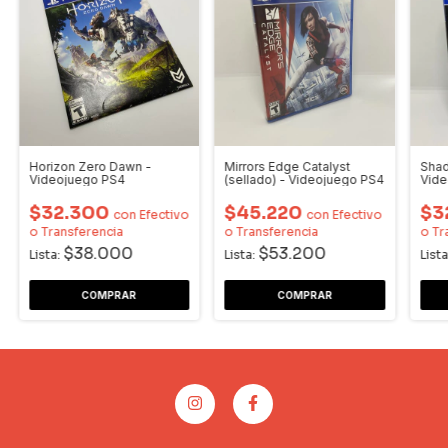
Horizon Zero Dawn -
Mirrors Edge Catalyst
Shad
Videojuego PS4
(sellado) - Videojuego PS4
Vide
$32.300
$45.220
$3
con
Efectivo
con
Efectivo
o Transferencia
o Transferencia
o Tr
$38.000
$53.200
Lista:
Lista:
Lista