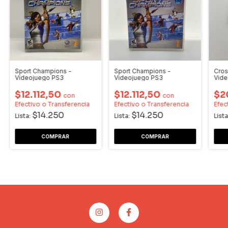
Sport Champions -
Sport Champions -
Cros
Videojuego PS3
Videojuego PS3
Vide
$12.112,50
$12.112,50
$2
con
con
Efectivo o Transferencia
Efectivo o Transferencia
Efec
$14.250
$14.250
Lista:
Lista:
Lista