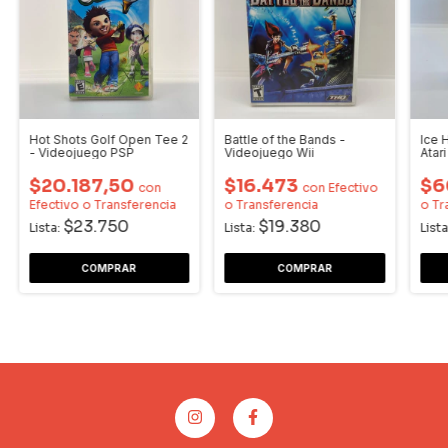
Hot Shots Golf Open Tee 2
Battle of the Bands -
Ice 
- Videojuego PSP
Videojuego Wii
Atari
$20.187,50
$16.473
$6
con
con
Efectivo
Efectivo o Transferencia
o Transferencia
o Tr
$23.750
$19.380
Lista:
Lista:
Lista