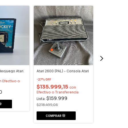
deojuego Atari
Atari 2600 (PAL) - Consola Atari
Sports Champio
Videojuego PS3
-
27
%
OFF
n
Efectivo o
$135.999,15
$12.112,50
con
0
Efectivo o Transferencia
Transferencia
$159.999
$14.250
Lista:
Lista:
$218.499,05