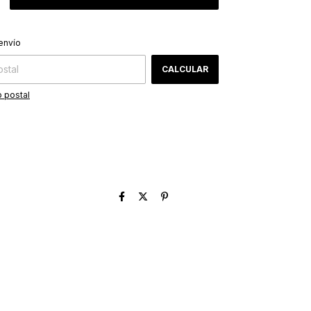
CAMBIAR CP
 CP:
envío
CALCULAR
 postal