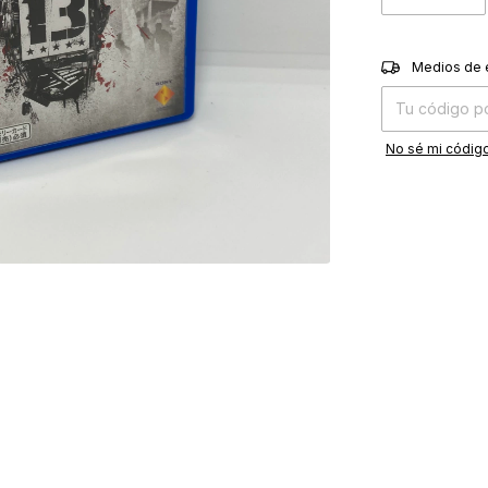
Entregas para el
Medios de 
No sé mi código