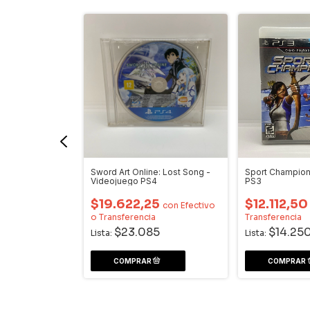
s - Videojuego
Sword Art Online: Lost Song -
Sport Champion
Videojuego PS4
PS3
0
$19.622,25
$12.112,5
con
Efectivo o
con
Efectivo
o Transferencia
Transferencia
0
$23.085
$14.25
Lista:
Lista: