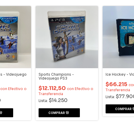
s - Videojuego
Sports Champions -
Ice Hockey - Vi
Videojuego PS3
$66.215
co
0
$12.112,50
con
Efectivo o
con
Efectivo o
Transferencia
Transferencia
$77.90
Lista:
0
$14.250
Lista: