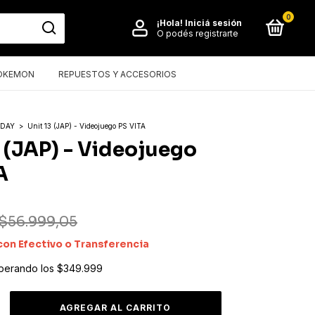
0
¡Hola!
Iniciá sesión
O podés registrarte
OKEMON
REPUESTOS Y ACCESORIOS
IDAY
>
Unit 13 (JAP) - Videojuego PS VITA
3 (JAP) - Videojuego
A
$56.999,05
con
Efectivo o Transferencia
perando los
$349.999