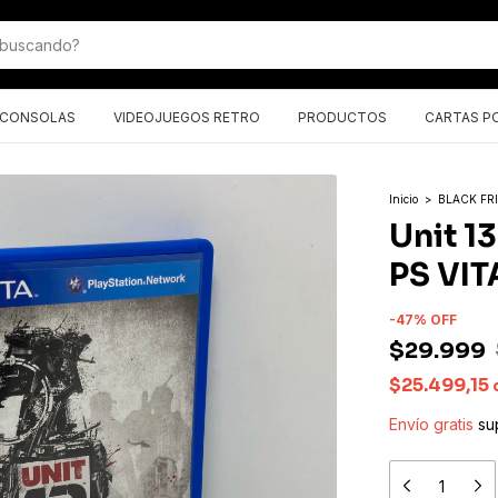
CONSOLAS
VIDEOJUEGOS RETRO
PRODUCTOS
CARTAS P
Inicio
>
BLACK FR
Unit 1
PS VIT
-
47
%
OFF
$29.999
$25.499,15
Envío gratis
su